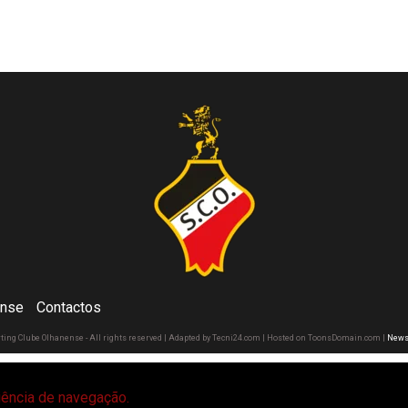
ense
Contactos
rting Clube Olhanense - All rights reserved | Adapted by Tecni24.com | Hosted on ToonsDomain.com
|
News
riência de navegação.