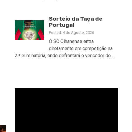
Sorteio da Taça de
Portugal
Posted: 4 de Agosto, 2026
O SC Olhanense entra
diretamente em competição na
2.ª eliminatória, onde defrontará o vencedor do…
Reprodutor
de
vídeo