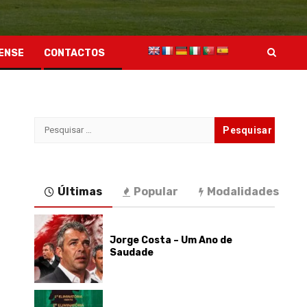
ENSE
CONTACTOS
Pesquisar
por:
Últimas
Popular
Modalidades
Jorge Costa – Um Ano de
Saudade