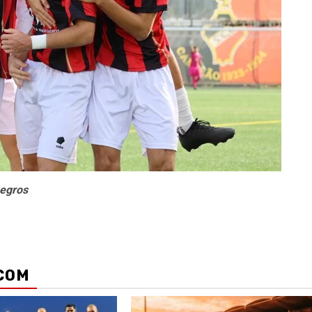
negros
COM