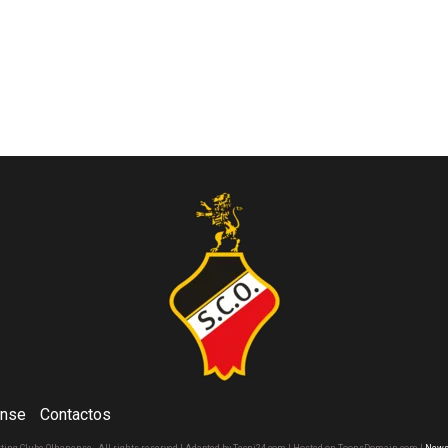
ense
Contactos
rting Clube Olhanense - All rights reserved | Adapted by Tecni24.com | Hosted on ToonsDomain.com
|
News