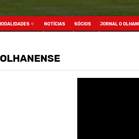
MODALIDADES
NOTÍCIAS
SÓCIOS
JORNAL O OLHAN
E OLHANENSE