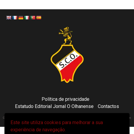
Política de privacidade
Estatudo Editorial Jornal O Olhanense
Contactos
Copyright 2021 © Sporting Clube Olhanense - All rights reserved | Adapted by Tecni24.com | Hosted on
Este site utiliza cookies para melhorar a sua
ToonsDomain.com
|
Newsphere
por AF themes.
experiência de navegação.