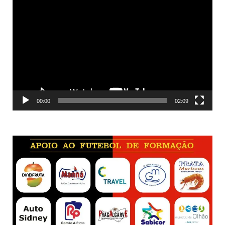
Reprodutor
de
vídeo
00:00
02:09