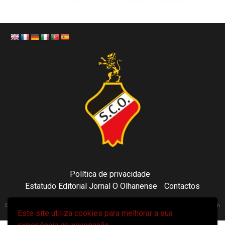
Política de privacidade
Estatudo Editorial Jornal O Olhanense
Contactos
Copyright 2021 © Sporting Clube Olhanense - All rights reserved | Adapted by Tecni24.com | Hosted on
Este site utiliza cookies para melhorar a sua
ToonsDomain.com
|
Newsphere
por AF themes.