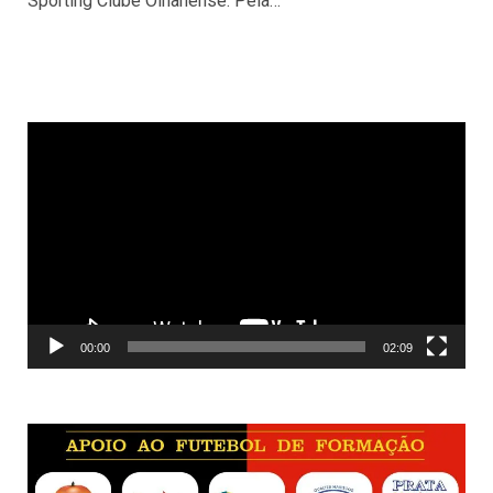
Sporting Clube Olhanense. Pela…
Reprodutor
de
vídeo
00:00
02:09