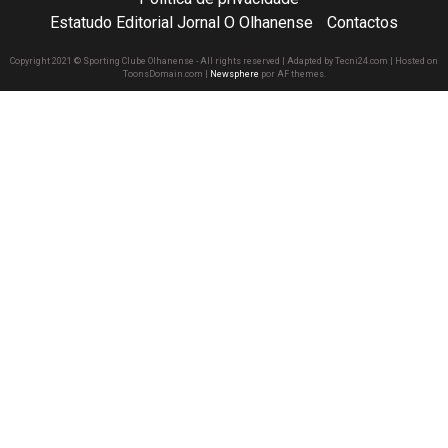
Estatudo Editorial Jornal O Olhanense
Contactos
Copyright 2021 © Sporting Clube Olhanense - All rights reserved | Adapted by Tecni24.com | Hosted on
ToonsDomain.com
|
Newsphere
por AF themes.