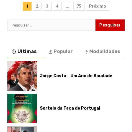
Paginação
1
2
3
4
…
75
Próximo
dos
Pesquisar
conteúdos
por:
Últimas
Popular
Modalidades
Jorge Costa – Um Ano de Saudade
Sorteio da Taça de Portugal