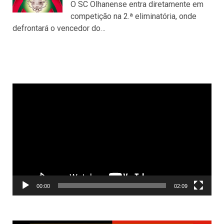
O SC Olhanense entra diretamente em
competição na 2.ª eliminatória, onde
defrontará o vencedor do…
Reprodutor
de
vídeo
00:00
02:09