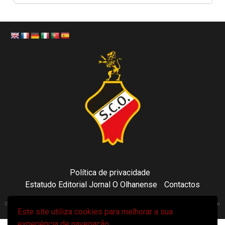
Política de privacidade
Estatudo Editorial Jornal O Olhanense
Contactos
Copyright 2021 © Sporting Clube Olhanense - All rights reserved | Adapted by Tecni24.com | Hosted on
Este site utiliza cookies para melhorar a sua
ToonsDomain.com
|
Newsphere
por AF themes.
experiência de navegação.