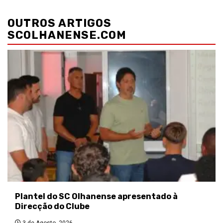
Navegação
de
OUTROS ARTIGOS
artigos
SCOLHANENSE.COM
Plantel do SC Olhanense apresentado à
Direcção do Clube