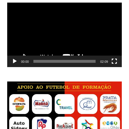
Reprodutor
de
vídeo
00:00
02:09