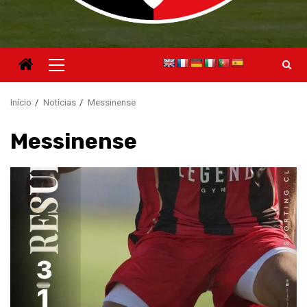
Menu
principal
Início
Notícias
Messinense
Messinense