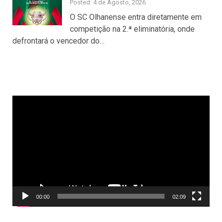
Posted: 4 de Agosto, 2026
O SC Olhanense entra diretamente em
competição na 2.ª eliminatória, onde
defrontará o vencedor do…
Reprodutor
de
vídeo
00:00
02:09