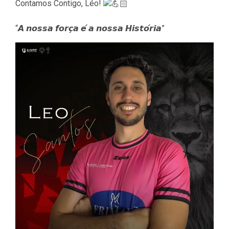
Contamos Contigo, Léo!
“𝘼 𝙣𝙤𝙨𝙨𝙖 𝙛𝙤𝙧𝙘̧𝙖 𝙚́ 𝙖 𝙣𝙤𝙨𝙨𝙖 𝙃𝙞𝙨𝙩𝙤́𝙧𝙞𝙖”