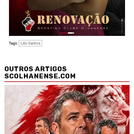
Léo Santos
Tags:
Navegação
de
OUTROS ARTIGOS
artigos
SCOLHANENSE.COM