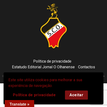
Política de privacidade
Estatudo Editorial Jornal O Olhanense
Contactos
Copyright 2021 © Sporting Clube Olhanense - All rights reserved | Adapted by Tecni24.com | Hosted on
Este site utiliza cookies para melhorar a sua
ToonsDomain.com
|
Newsphere
por AF themes.
experiência de navegação.
Política de privacidade
Aceitar
Translate »