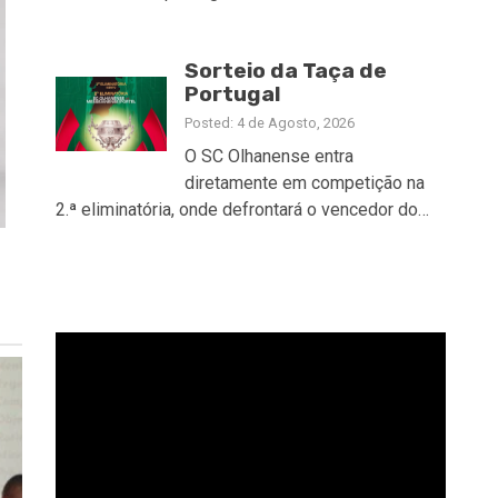
Sorteio da Taça de
Portugal
Posted: 4 de Agosto, 2026
O SC Olhanense entra
diretamente em competição na
2.ª eliminatória, onde defrontará o vencedor do…
Reprodutor
de
vídeo