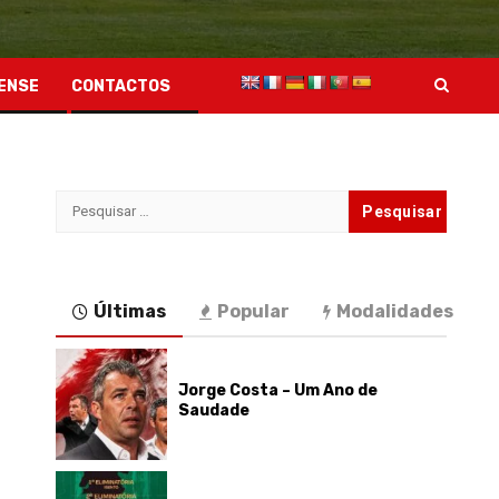
ENSE
CONTACTOS
Pesquisar
por:
Últimas
Popular
Modalidades
Jorge Costa – Um Ano de
Saudade