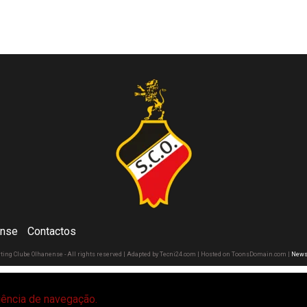
ense
Contactos
rting Clube Olhanense - All rights reserved | Adapted by Tecni24.com | Hosted on ToonsDomain.com
|
News
riência de navegação.