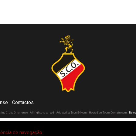
ense
Contactos
rting Clube Olhanense - All rights reserved | Adapted by Tecni24.com | Hosted on ToonsDomain.com
|
News
riência de navegação.