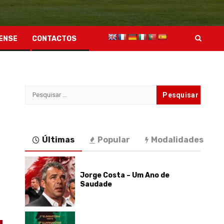
ENSE
CONTACTOS
Pesquisar
por:
Últimas
Popular
Modalidades
Jorge Costa – Um Ano de
Saudade