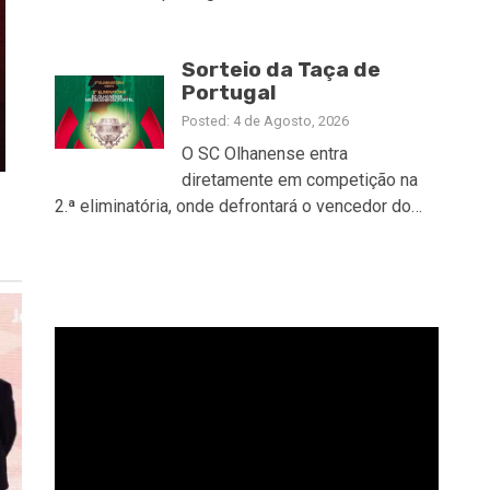
Sorteio da Taça de
Portugal
Posted: 4 de Agosto, 2026
O SC Olhanense entra
diretamente em competição na
2.ª eliminatória, onde defrontará o vencedor do…
Reprodutor
de
vídeo