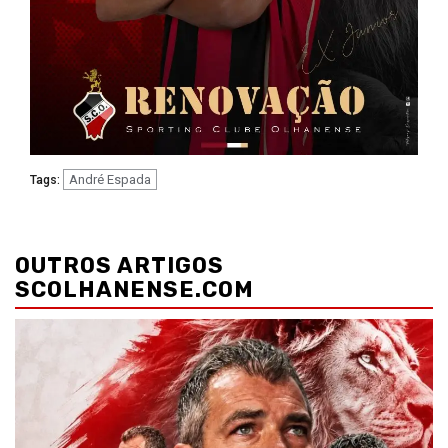
André Espada
Tags:
Navegação
de
OUTROS ARTIGOS
artigos
SCOLHANENSE.COM