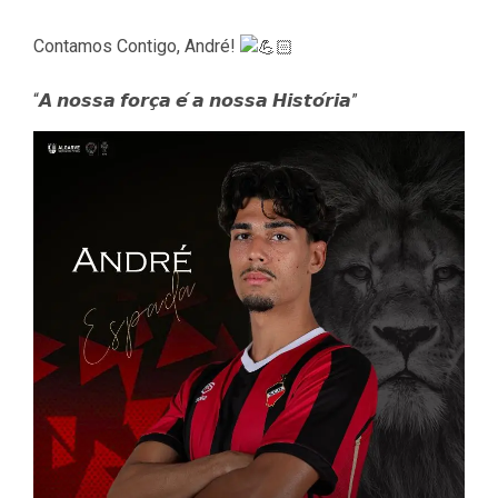
Contamos Contigo, André!
“𝘼 𝙣𝙤𝙨𝙨𝙖 𝙛𝙤𝙧𝙘̧𝙖 𝙚́ 𝙖 𝙣𝙤𝙨𝙨𝙖 𝙃𝙞𝙨𝙩𝙤́𝙧𝙞𝙖”