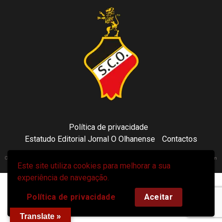
Política de privacidade
Estatudo Editorial Jornal O Olhanense
Contactos
Copyright 2021 © Sporting Clube Olhanense - All rights reserved | Adapted by Tecni24.com | Hosted on
Este site utiliza cookies para melhorar a sua
ToonsDomain.com
|
Newsphere
por AF themes.
experiência de navegação.
Política de privacidade
Aceitar
Translate »