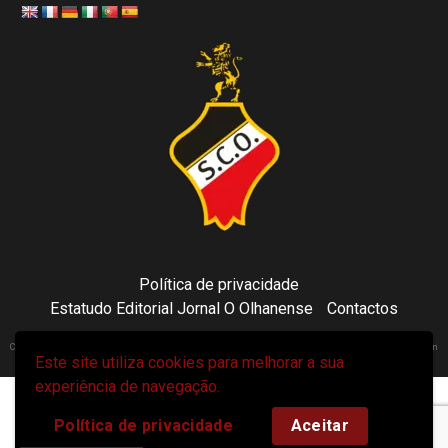
Política de privacidade
Estatudo Editorial Jornal O Olhanense
Contactos
Copyright 2021 © Sporting Clube Olhanense - All rights reserved | Adapted by Tecni24.com | Hosted on
Este site utiliza cookies para melhorar a sua
ToonsDomain.com
|
Newsphere
por AF themes.
experiência de navegação.
Política de privacidade
Aceitar