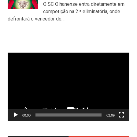
O SC Olhanense entra diretamente em
competição na 2.ª eliminatória, onde
defrontará o vencedor do…
Reprodutor
de
vídeo
00:00
02:09