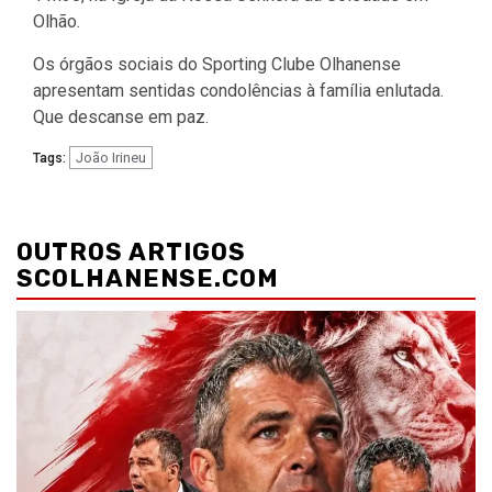
Olhão.
Os órgãos sociais do Sporting Clube Olhanense
apresentam sentidas condolências à família enlutada.
Que descanse em paz.
João Irineu
Tags:
Navegação
de
OUTROS ARTIGOS
artigos
SCOLHANENSE.COM