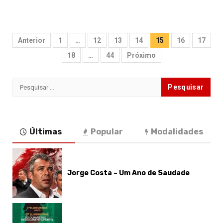
Paginação
Anterior
1
…
12
13
14
15
16
17
dos
18
…
44
Próximo
conteúdos
Pesquisar
por:
Últimas
Popular
Modalidades
Jorge Costa – Um Ano de Saudade