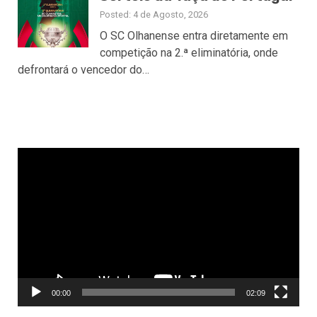
Posted: 4 de Agosto, 2026
O SC Olhanense entra diretamente em
competição na 2.ª eliminatória, onde
defrontará o vencedor do…
Reprodutor
de
vídeo
00:00
02:09