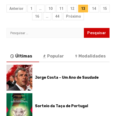
Paginação
Anterior
1
…
10
11
12
13
14
15
dos
16
…
44
Próximo
conteúdos
Pesquisar
por:
Últimas
Popular
Modalidades
Jorge Costa – Um Ano de Saudade
Sorteio da Taça de Portugal