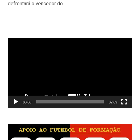
defrontará o vencedor do…
Reprodutor
de
vídeo
00:00
02:09