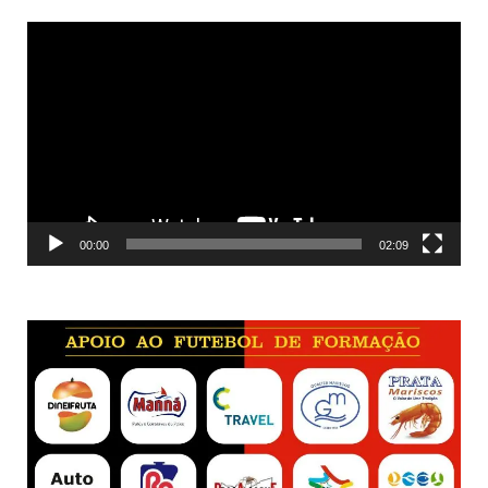
Reprodutor
de
vídeo
00:00
02:09