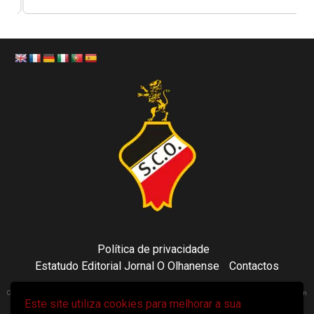
Política de privacidade
Estatudo Editorial Jornal O Olhanense
Contactos
Copyright 2021 © Sporting Clube Olhanense - All rights reserved | Adapted by Tecni24.com | Hosted on
Este site utiliza cookies para melhorar a sua
ToonsDomain.com
|
Newsphere
por AF themes.