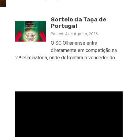
Sorteio da Taça de
Portugal
Posted: 4 de Agosto, 2026
O SC Olhanense entra
diretamente em competição na
2.ª eliminatória, onde defrontará o vencedor do…
Reprodutor
de
vídeo