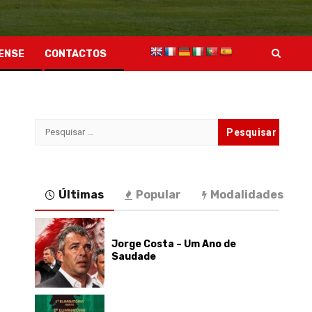
ENSE
CONTACTOS
Pesquisar
por:
Últimas
Popular
Modalidades
Jorge Costa – Um Ano de
Saudade