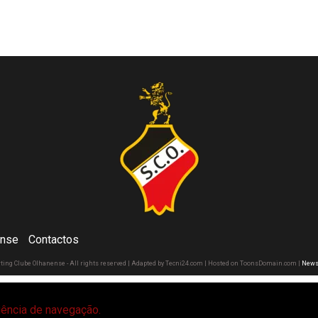
ense
Contactos
rting Clube Olhanense - All rights reserved | Adapted by Tecni24.com | Hosted on ToonsDomain.com
|
News
riência de navegação.