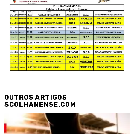
Navegação
de
OUTROS ARTIGOS
artigos
SCOLHANENSE.COM