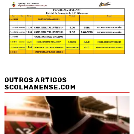
Navegação
de
OUTROS ARTIGOS
artigos
SCOLHANENSE.COM