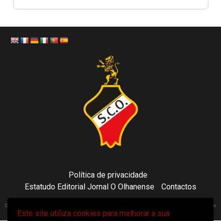
Política de privacidade
Estatudo Editorial Jornal O Olhanense
Contactos
Copyright 2021 © Sporting Clube Olhanense - All rights reserved | Adapted by Tecni24.com | Hosted on
Este site utiliza cookies para melhorar a sua
ToonsDomain.com
|
Newsphere
por AF themes.