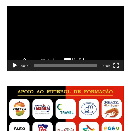
Reprodutor
de
vídeo
00:00
02:09