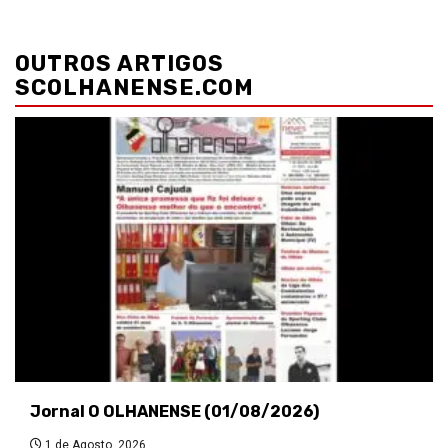
Navegação
de
OUTROS ARTIGOS
artigos
SCOLHANENSE.COM
Jornal O OLHANENSE (01/08/2026)
1 de Agosto, 2026