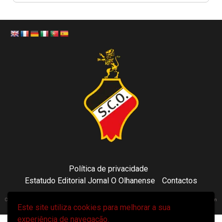
Política de privacidade
Estatudo Editorial Jornal O Olhanense
Contactos
Copyright 2021 © Sporting Clube Olhanense - All rights reserved | Adapted by Tecni24.com | Hosted on
Este site utiliza cookies para melhorar a sua
ToonsDomain.com
|
Newsphere
por AF themes.
experiência de navegação.