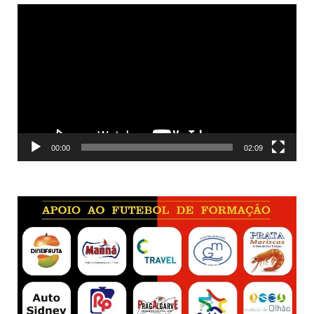
Reprodutor
de
vídeo
00:00
02:09