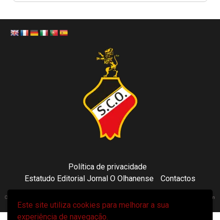
Política de privacidade
Estatudo Editorial Jornal O Olhanense
Contactos
Copyright 2021 © Sporting Clube Olhanense - All rights reserved | Adapted by Tecni24.com | Hosted on
Este site utiliza cookies para melhorar a sua
ToonsDomain.com
|
Newsphere
por AF themes.
experiência de navegação.