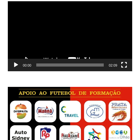
Reprodutor
de
vídeo
00:00
02:09