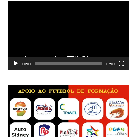
Reprodutor
de
vídeo
00:00
02:09