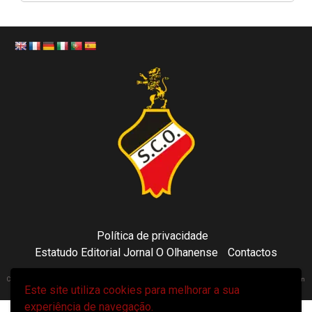
Política de privacidade
Estatudo Editorial Jornal O Olhanense
Contactos
Copyright 2021 © Sporting Clube Olhanense - All rights reserved | Adapted by Tecni24.com | Hosted on
Este site utiliza cookies para melhorar a sua
ToonsDomain.com
|
Newsphere
por AF themes.
experiência de navegação.