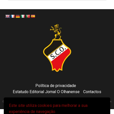
Política de privacidade
Estatudo Editorial Jornal O Olhanense
Contactos
Copyright 2021 © Sporting Clube Olhanense - All rights reserved | Adapted by Tecni24.com | Hosted on
Este site utiliza cookies para melhorar a sua
ToonsDomain.com
|
Newsphere
por AF themes.
experiência de navegação.