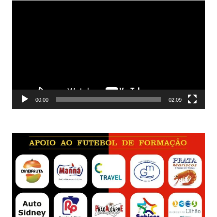
Reprodutor
de
vídeo
00:00
02:09