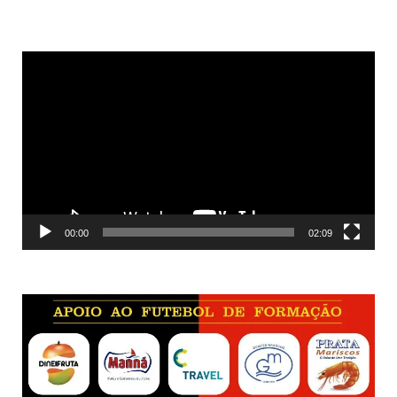
Reprodutor
de
vídeo
00:00
02:09