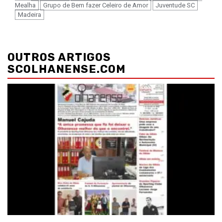
Mealha
Grupo de Bem fazer Celeiro de Amor
Juventude SC
Madeira
Navegação
de
OUTROS ARTIGOS
artigos
SCOLHANENSE.COM