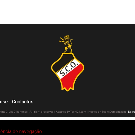
ense
Contactos
rting Clube Olhanense - All rights reserved | Adapted by Tecni24.com | Hosted on ToonsDomain.com
|
News
riência de navegação.