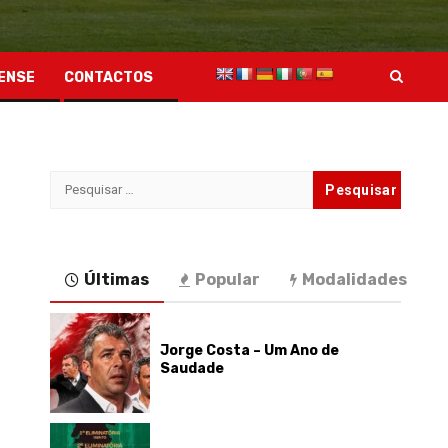
ENSE
CONTACTOS
Pesquisar
por:
Últimas
Popular
Modalidades
Jorge Costa – Um Ano de
Saudade