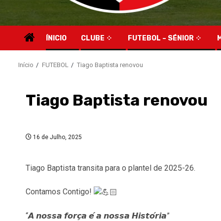
ÍNICIO
CLUBE
FUTEBOL – SÉNIOR
Início
FUTEBOL
Tiago Baptista renovou
Tiago Baptista renovou
16 de Julho, 2025
Tiago Baptista transita para o plantel de 2025-26.
Contamos Contigo!
“𝘼 𝙣𝙤𝙨𝙨𝙖 𝙛𝙤𝙧𝙘̧𝙖 𝙚́ 𝙖 𝙣𝙤𝙨𝙨𝙖 𝙃𝙞𝙨𝙩𝙤́𝙧𝙞𝙖”