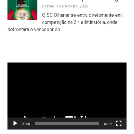
Posted: 4 de Agosto, 2026
O SC Olhanense entra diretamente em
competição na 2.ª eliminatória, onde
defrontará o vencedor do…
Reprodutor
de
vídeo
00:00
02:09