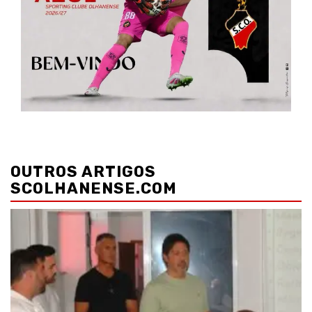
Navegação
de
OUTROS ARTIGOS
artigos
SCOLHANENSE.COM