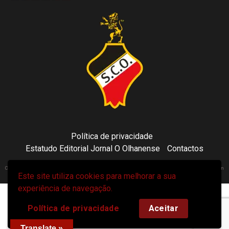
Política de privacidade
Estatudo Editorial Jornal O Olhanense
Contactos
Copyright 2021 © Sporting Clube Olhanense - All rights reserved | Adapted by Tecni24.com | Hosted on
Este site utiliza cookies para melhorar a sua
ToonsDomain.com
|
Newsphere
por AF themes.
experiência de navegação.
Política de privacidade
Aceitar
Translate »