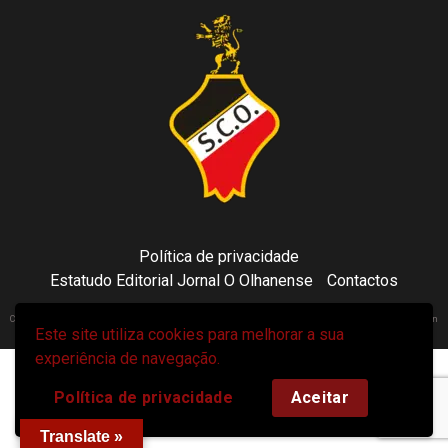
Política de privacidade
Estatudo Editorial Jornal O Olhanense
Contactos
Copyright 2021 © Sporting Clube Olhanense - All rights reserved | Adapted by Tecni24.com | Hosted on
Este site utiliza cookies para melhorar a sua
ToonsDomain.com
|
Newsphere
por AF themes.
experiência de navegação.
Política de privacidade
Aceitar
Translate »