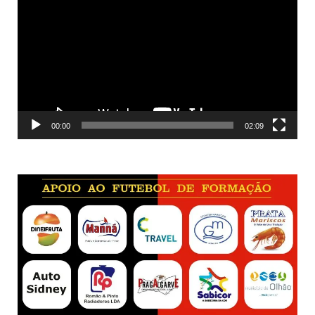
de
vídeo
00:00
02:09