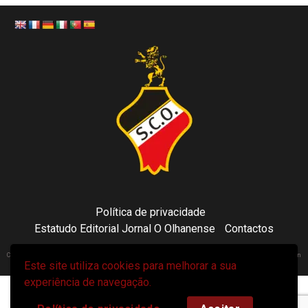
Política de privacidade
Estatudo Editorial Jornal O Olhanense
Contactos
Copyright 2021 © Sporting Clube Olhanense - All rights reserved | Adapted by Tecni24.com | Hosted on
Este site utiliza cookies para melhorar a sua
ToonsDomain.com
|
Newsphere
por AF themes.
experiência de navegação.