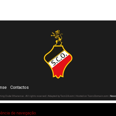
ense
Contactos
rting Clube Olhanense - All rights reserved | Adapted by Tecni24.com | Hosted on ToonsDomain.com
|
News
riência de navegação.