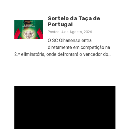
Sorteio da Taça de
Portugal
Posted: 4 de Agosto, 2026
O SC Olhanense entra
diretamente em competição na
2.ª eliminatória, onde defrontará o vencedor do…
Reprodutor
de
vídeo