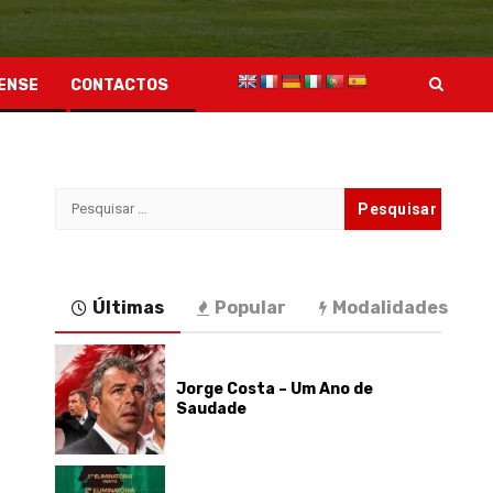
ENSE
CONTACTOS
Pesquisar
por:
Últimas
Popular
Modalidades
Jorge Costa – Um Ano de
Saudade