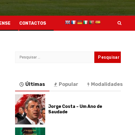
ENSE
CONTACTOS
Pesquisar
por:
Últimas
Popular
Modalidades
Jorge Costa – Um Ano de
Saudade