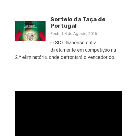
Sorteio da Taça de
Portugal
Posted: 4 de Agosto, 2026
O SC Olhanense entra
diretamente em competição na
2.ª eliminatória, onde defrontará o vencedor do…
Reprodutor
de
vídeo