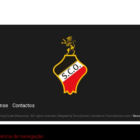
ense
Contactos
rting Clube Olhanense - All rights reserved | Adapted by Tecni24.com | Hosted on ToonsDomain.com
|
News
riência de navegação.