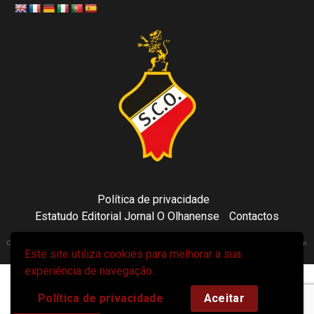
Política de privacidade
Estatudo Editorial Jornal O Olhanense
Contactos
Copyright 2021 © Sporting Clube Olhanense - All rights reserved | Adapted by Tecni24.com | Hosted on
Este site utiliza cookies para melhorar a sua
ToonsDomain.com
|
Newsphere
por AF themes.
experiência de navegação.
Política de privacidade
Aceitar