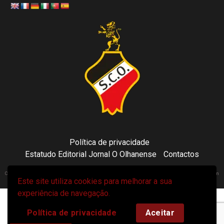
Política de privacidade
Estatudo Editorial Jornal O Olhanense
Contactos
Copyright 2021 © Sporting Clube Olhanense - All rights reserved | Adapted by Tecni24.com | Hosted on
Este site utiliza cookies para melhorar a sua
ToonsDomain.com
|
Newsphere
por AF themes.
experiência de navegação.
Política de privacidade
Aceitar