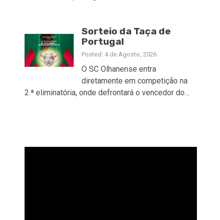
Sorteio da Taça de
Portugal
Posted: 4 de Agosto, 2026
O SC Olhanense entra
diretamente em competição na
2.ª eliminatória, onde defrontará o vencedor do…
Reprodutor
de
vídeo