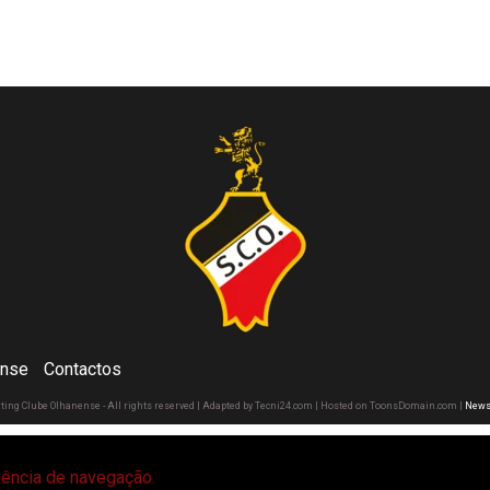
ense
Contactos
rting Clube Olhanense - All rights reserved | Adapted by Tecni24.com | Hosted on ToonsDomain.com
|
News
riência de navegação.