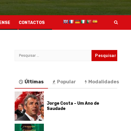
ENSE
CONTACTOS
Pesquisar
por:
Últimas
Popular
Modalidades
Jorge Costa – Um Ano de
Saudade