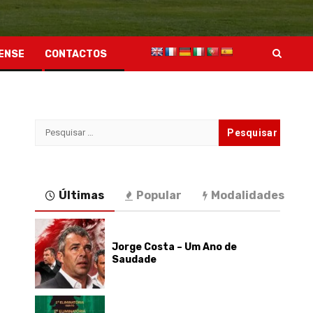
ENSE
CONTACTOS
Pesquisar
por:
Últimas
Popular
Modalidades
Jorge Costa – Um Ano de
Saudade