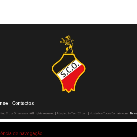
ense
Contactos
rting Clube Olhanense - All rights reserved | Adapted by Tecni24.com | Hosted on ToonsDomain.com
|
News
riência de navegação.