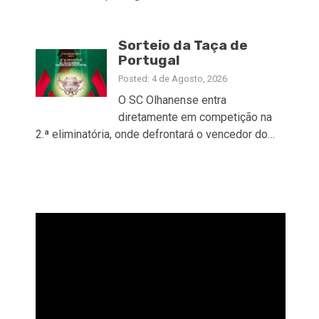
Sorteio da Taça de
Portugal
Posted: 4 de Agosto, 2026
O SC Olhanense entra
diretamente em competição na
2.ª eliminatória, onde defrontará o vencedor do…
Reprodutor
de
vídeo