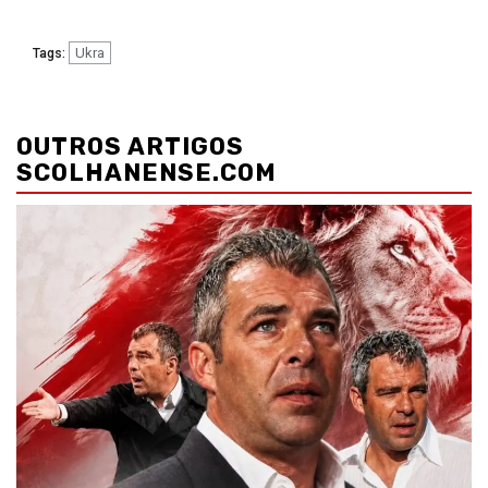
Ukra
Tags:
Navegação
de
OUTROS ARTIGOS
artigos
SCOLHANENSE.COM