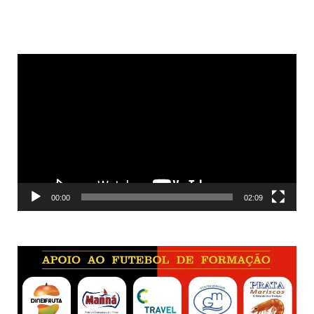
Reprodutor
de
vídeo
00:00
02:09