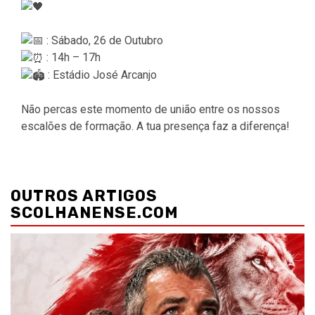
: Sábado, 26 de Outubro
: 14h – 17h
: Estádio José Arcanjo
Não percas este momento de união entre os nossos
escalões de formação. A tua presença faz a diferença!
Navegação
de
OUTROS ARTIGOS
artigos
SCOLHANENSE.COM