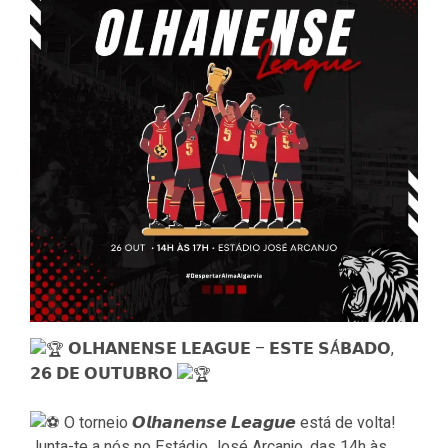
𝗢𝗟𝗛𝗔𝗡𝗘𝗡𝗦𝗘 𝗟𝗘𝗔𝗚𝗨𝗘 – 𝗘𝗦𝗧𝗘 𝗦Á𝗕𝗔𝗗𝗢,
𝟮𝟲 𝗗𝗘 𝗢𝗨𝗧𝗨𝗕𝗥𝗢
O torneio 𝙊𝙡𝙝𝙖𝙣𝙚𝙣𝙨𝙚 𝙇𝙚𝙖𝙜𝙪𝙚 está de volta!
Junta-te a nós no Estádio José Arcanjo, das 14h às