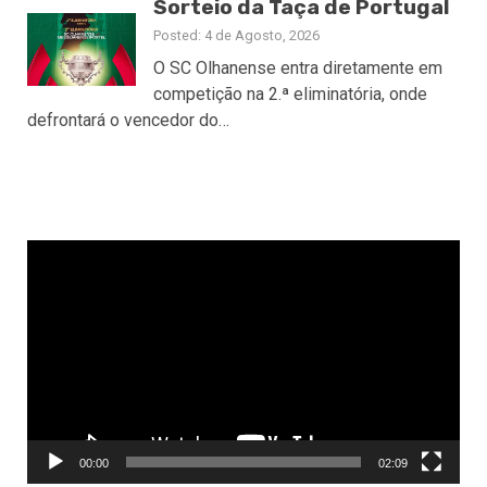
Sorteio da Taça de Portugal
Posted: 4 de Agosto, 2026
O SC Olhanense entra diretamente em
competição na 2.ª eliminatória, onde
defrontará o vencedor do…
Reprodutor
de
vídeo
00:00
02:09