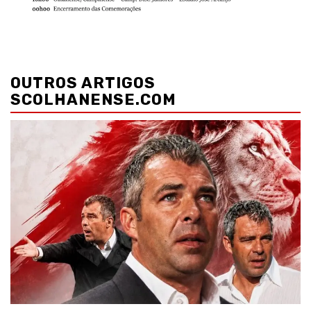
Navegação
de
OUTROS ARTIGOS
artigos
SCOLHANENSE.COM