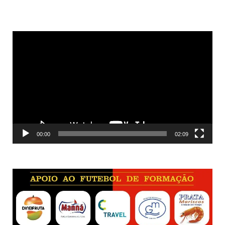
Reprodutor
de
vídeo
00:00
02:09