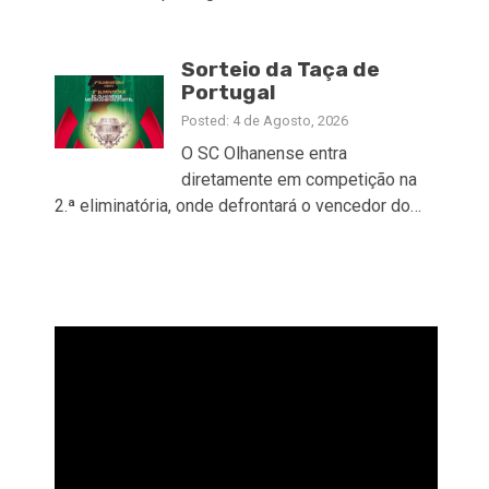
Sorteio da Taça de
Portugal
Posted: 4 de Agosto, 2026
O SC Olhanense entra
diretamente em competição na
2.ª eliminatória, onde defrontará o vencedor do…
Reprodutor
de
vídeo