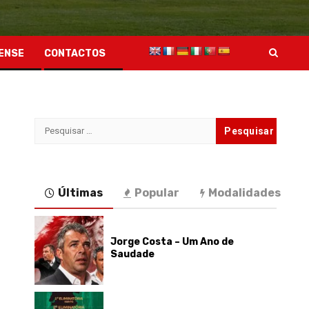
ENSE
CONTACTOS
Pesquisar
por:
Últimas
Popular
Modalidades
Jorge Costa – Um Ano de
Saudade