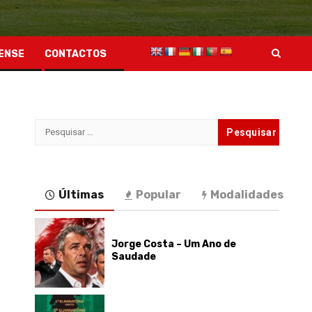
ENSE
CONTACTOS
Pesquisar
por:
Últimas
Popular
Modalidades
Jorge Costa – Um Ano de
Saudade