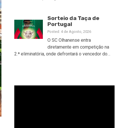
Sorteio da Taça de
Portugal
Posted: 4 de Agosto, 2026
O SC Olhanense entra
diretamente em competição na
2.ª eliminatória, onde defrontará o vencedor do…
Reprodutor
de
vídeo