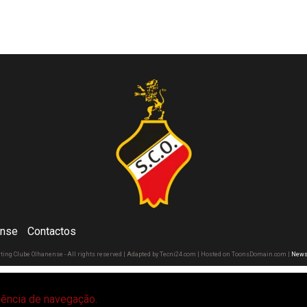
ense
Contactos
rting Clube Olhanense - All rights reserved | Adapted by Tecni24.com | Hosted on ToonsDomain.com
|
News
riência de navegação.