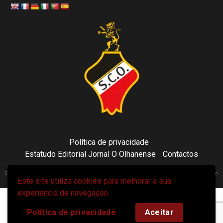
Política de privacidade
Estatudo Editorial Jornal O Olhanense
Contactos
Copyright 2021 © Sporting Clube Olhanense - All rights reserved | Adapted by Tecni24.com | Hosted on
Este site utiliza cookies para melhorar a sua
ToonsDomain.com
|
Newsphere
por AF themes.
experiência de navegação.
Política de privacidade
Aceitar