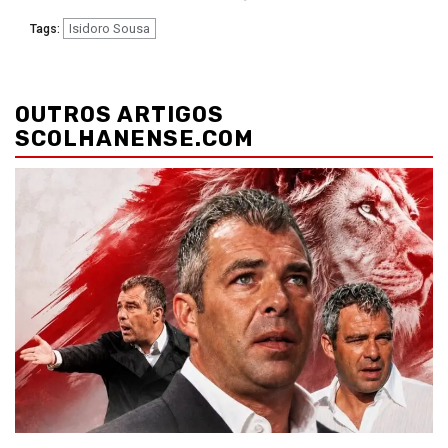
Isidoro Sousa
Tags:
Navegação
de
OUTROS ARTIGOS
artigos
SCOLHANENSE.COM