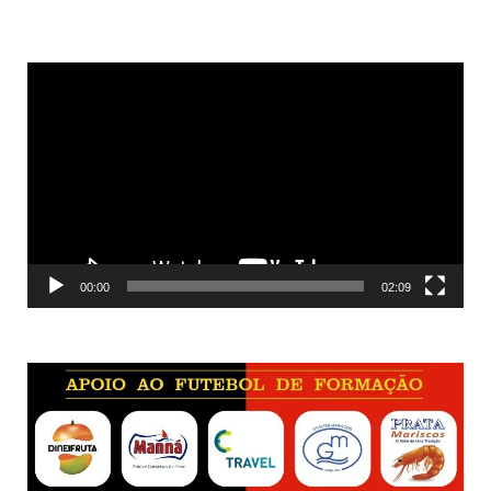
Reprodutor
de
vídeo
00:00
02:09