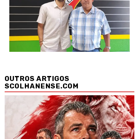
Navegação
de
OUTROS ARTIGOS
artigos
SCOLHANENSE.COM