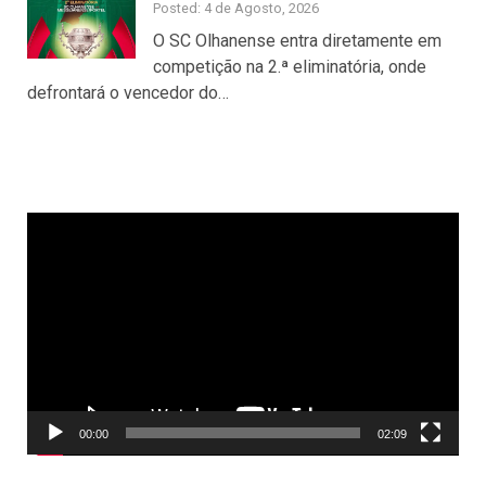
Posted: 4 de Agosto, 2026
O SC Olhanense entra diretamente em
competição na 2.ª eliminatória, onde
defrontará o vencedor do…
Reprodutor
de
vídeo
00:00
02:09