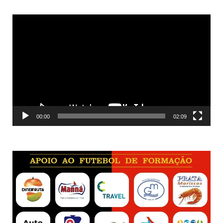
Reprodutor
de
vídeo
00:00
02:09