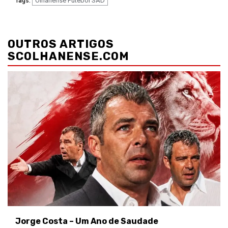
Olhanense Futebol SAD
Tags:
Navegação
de
OUTROS ARTIGOS
artigos
SCOLHANENSE.COM
Jorge Costa – Um Ano de Saudade