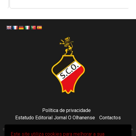
Política de privacidade
Estatudo Editorial Jornal O Olhanense
Contactos
Copyright 2021 © Sporting Clube Olhanense - All rights reserved | Adapted by Tecni24.com | Hosted on
Este site utiliza cookies para melhorar a sua
ToonsDomain.com
|
Newsphere
por AF themes.