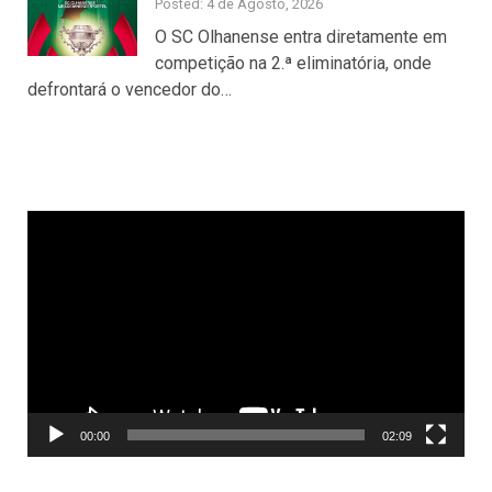
Posted: 4 de Agosto, 2026
O SC Olhanense entra diretamente em
competição na 2.ª eliminatória, onde
defrontará o vencedor do…
Reprodutor
de
vídeo
00:00
02:09