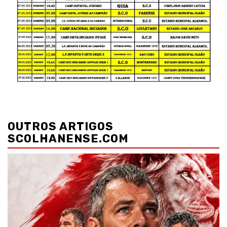
Navegação
de
OUTROS ARTIGOS
artigos
SCOLHANENSE.COM